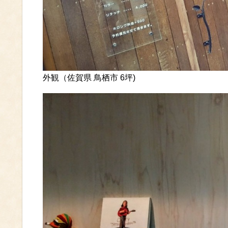
外観（佐賀県 鳥栖市 6坪)