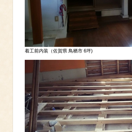
着工前内装（佐賀県 鳥栖市 6坪)