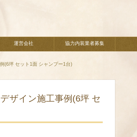
運営会社
協力内装業者募集
(6坪 セット1面 シャンプー1台)
デザイン施工事例(6坪 セ