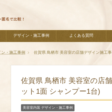
デザイン・施工事例
よくある質問
イン・施工事例
佐賀県 鳥栖市 美容室の店舗デザイン施工事例
佐賀県 鳥栖市 美容室の店舗
ット1面 シャンプー1台)
美容室内装 デザイン・施工事例