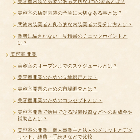
美容室内装で必要のある大切な3つの要素とは？
美容室の店舗内装の予算に大切なある事とは？
悪徳内装業者と良心的な内装業者の見分け方とは？
業者に騙されない！見積書のチェックポイントと
は？
美容室 開業
美容室のオープンまでのスケジュールとは？
美容室開業のための立地選定とは？
美容室開業のための市場調査とは？
美容室開業のためのコンセプトとは？
美容室開業で活用できる設備投資などへの助成金や
補助金とは？
美容室の開業、個人事業主と法人のメリットとデメ
リット、経費・手続きなどで比較