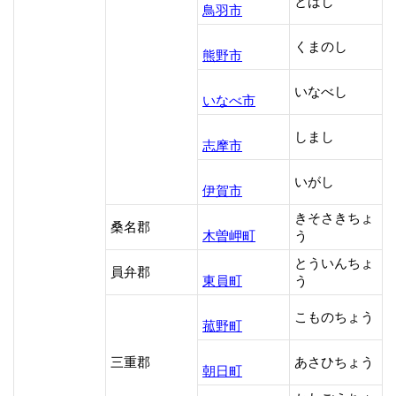
とばし
鳥羽市
くまのし
熊野市
いなべし
いなべ市
しまし
志摩市
いがし
伊賀市
きそさきちょ
桑名郡
木曽岬町
う
とういんちょ
員弁郡
東員町
う
こものちょう
菰野町
三重郡
あさひちょう
朝日町