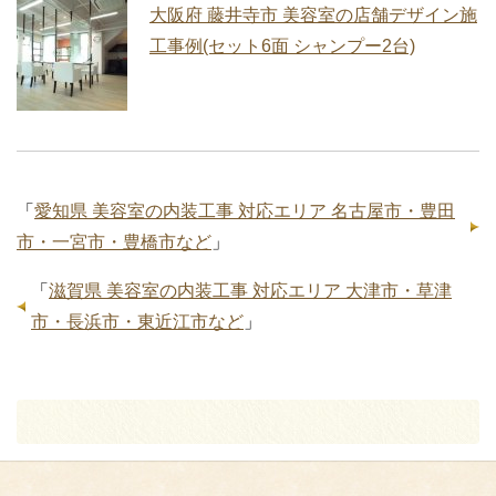
大阪府 藤井寺市 美容室の店舗デザイン施
工事例(セット6面 シャンプー2台)
「
愛知県 美容室の内装工事 対応エリア 名古屋市・豊田
市・一宮市・豊橋市など
」
「
滋賀県 美容室の内装工事 対応エリア 大津市・草津
市・長浜市・東近江市など
」