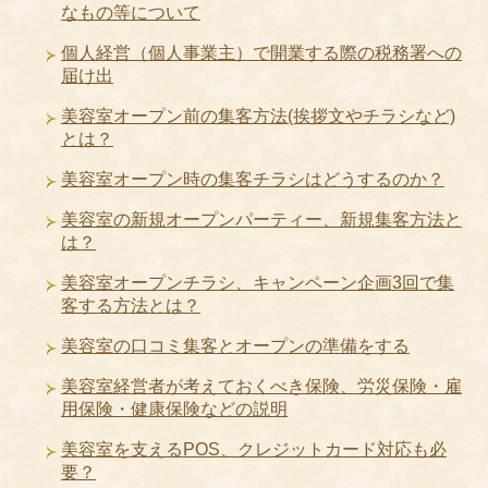
なもの等について
個人経営（個人事業主）で開業する際の税務署への
届け出
美容室オープン前の集客方法(挨拶文やチラシなど)
とは？
美容室オープン時の集客チラシはどうするのか？
美容室の新規オープンパーティー、新規集客方法と
は？
美容室オープンチラシ、キャンペーン企画3回で集
客する方法とは？
美容室の口コミ集客とオープンの準備をする
美容室経営者が考えておくべき保険、労災保険・雇
用保険・健康保険などの説明
美容室を支えるPOS、クレジットカード対応も必
要？