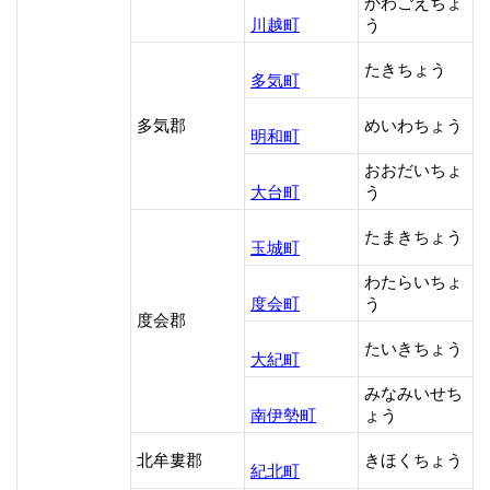
かわごえちょ
川越町
う
たきちょう
多気町
多気郡
めいわちょう
明和町
おおだいちょ
大台町
う
たまきちょう
玉城町
わたらいちょ
度会町
う
度会郡
たいきちょう
大紀町
みなみいせち
南伊勢町
ょう
北牟婁郡
きほくちょう
紀北町