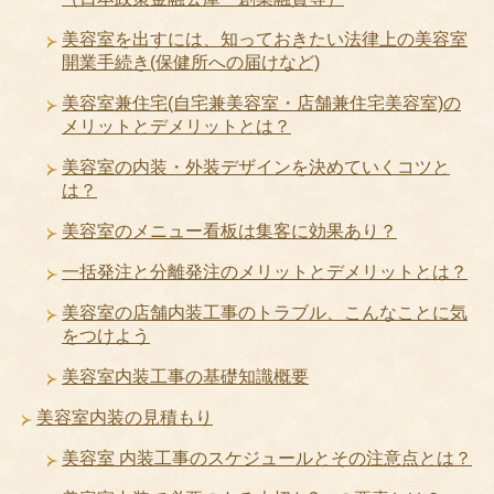
美容室を出すには、知っておきたい法律上の美容室
開業手続き(保健所への届けなど)
美容室兼住宅(自宅兼美容室・店舗兼住宅美容室)の
メリットとデメリットとは？
美容室の内装・外装デザインを決めていくコツと
は？
美容室のメニュー看板は集客に効果あり？
一括発注と分離発注のメリットとデメリットとは？
美容室の店舗内装工事のトラブル、こんなことに気
をつけよう
美容室内装工事の基礎知識概要
美容室内装の見積もり
美容室 内装工事のスケジュールとその注意点とは？