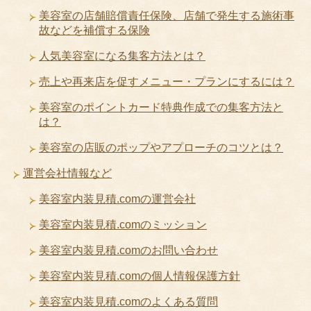
美容室の店舗賠償責任保険、店舗で発生する施術事
故などを補償する保険
人気美容室になる集客方法とは？
売上や再来店を促すメニュー・プランにするには？
美容室のポイントカード特典作成での集客方法と
は？
美容室の店販のポップやアプローチのコツとは？
運営会社情報など
美容室内装見積.comの運営会社
美容室内装見積.comのミッション
美容室内装見積.comのお問い合わせ
美容室内装見積.comの個人情報保護方針
美容室内装見積.comのよくある質問