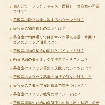
個人経営、フランチャイズ、面貸し、美容室の開業
どれで？
美容室の独立開業失敗するパターンとは？
美容室の物件探しのコツとは？
美容室の物件選びで確認すべき電気容量・水回り・
ガスのチェック項目とは？
美容室の物件契約の流れとポイントとは？
融資申請のタイミングで注意すべきことは？
美容室のスタッフ募集で失敗しないコツとは？
美容室のスタッフ募集の面接で気をつけること
美容室のスタッフ雇用形態で気をつけること
美容室のスタッフ教育のポイントとは？
美容室開業のための保健所への届け出・検査、必要