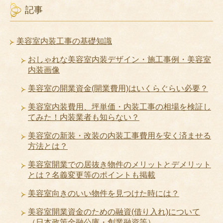
記事
美容室内装工事の基礎知識
おしゃれな美容室内装デザイン・施工事例・美容室
内装画像
美容室の開業資金(開業費用)はいくらぐらい必要？
美容室内装費用、坪単価・内装工事の相場を検証し
てみた！内装業者も知らない？
美容室の新装・改装の内装工事費用を安く済ませる
方法とは？
美容室開業での居抜き物件のメリットとデメリット
とは？名義変更等のポイントも掲載
美容室向きのいい物件を見つけた時には？
美容室開業資金のための融資(借り入れ)について
（日本政策金融公庫・創業融資等）