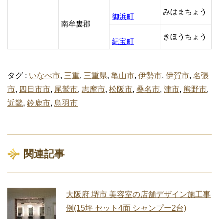
みはまちょう
御浜町
南牟婁郡
きほうちょう
紀宝町
タグ :
いなべ市
,
三重
,
三重県
,
亀山市
,
伊勢市
,
伊賀市
,
名張
市
,
四日市市
,
尾鷲市
,
志摩市
,
松阪市
,
桑名市
,
津市
,
熊野市
,
近畿
,
鈴鹿市
,
鳥羽市
関連記事
大阪府 堺市 美容室の店舗デザイン施工事
例(15坪 セット4面 シャンプー2台)