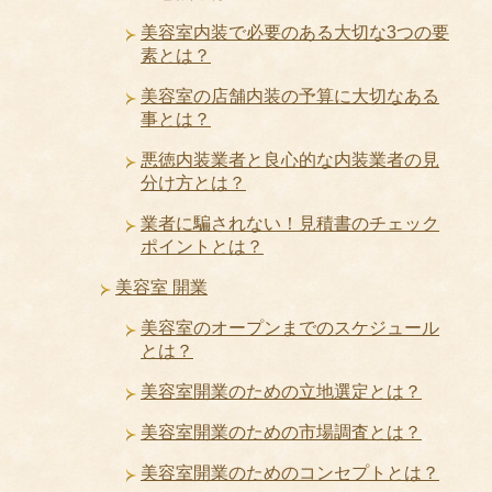
美容室内装で必要のある大切な3つの要
素とは？
美容室の店舗内装の予算に大切なある
事とは？
悪徳内装業者と良心的な内装業者の見
分け方とは？
業者に騙されない！見積書のチェック
ポイントとは？
美容室 開業
美容室のオープンまでのスケジュール
とは？
美容室開業のための立地選定とは？
美容室開業のための市場調査とは？
美容室開業のためのコンセプトとは？