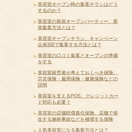
美容室オープン時の集客チラシはどう
するのか？
美容室の新規オープンパーティー、新
規集客方法とは？
美容室オープンチラシ、キャンペーン
企画3回で集客する方法とは？
美容室の口コミ集客とオープンの準備
をする
美容室経営者が考えておくべき保険、
労災保険・雇用保険・健康保険などの
説明
美容室を支えるPOS、クレジットカー
ド対応も必要？
美容室の店舗賠償責任保険、店舗で発
生する施術事故などを補償する保険
人気美容室になる集客方法とは？