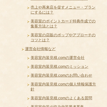
売上や再来店を促すメニュー・プラン
にするには？
美容室のポイントカード特典作成での
集客方法とは？
美容室の店販のポップやアプローチの
コツとは？
運営会社情報など
美容室内装見積.comの運営会社
美容室内装見積.comのミッション
美容室内装見積.comのお問い合わせ
美容室内装見積.comの個人情報保護方
針
美容室内装見積.comのよくある質問
美容室内装の協力内装業者募集