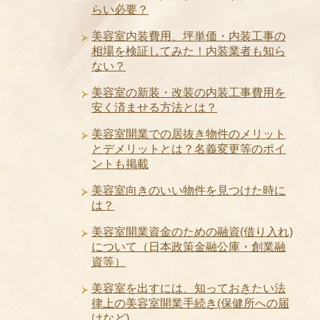
らい必要？
美容室内装費用、坪単価・内装工事の
相場を検証してみた！内装業者も知ら
ない？
美容室の新装・改装の内装工事費用を
安く済ませる方法とは？
美容室開業での居抜き物件のメリット
とデメリットとは？名義変更等のポイ
ントも掲載
美容室向きのいい物件を見つけた時に
は？
美容室開業資金のための融資(借り入れ)
について（日本政策金融公庫・創業融
資等）
美容室を出すには、知っておきたい法
律上の美容室開業手続き(保健所への届
けなど)