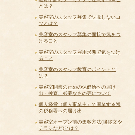
とは？
美容室のスタッフ募集で失敗しないコ
ツとは？
美容室のスタッフ募集の面接で気をつ
けること
美容室のスタッフ雇用形態で気をつけ
ること
美容室のスタッフ教育のポイントと
は？
美容室開業のための保健所への届け
出・検査、必要なもの等について
個人経営（個人事業主）で開業する際
の税務署への届け出
美容室オープン前の集客方法(挨拶文や
チラシなど)とは？