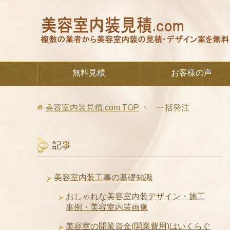
無料見積
お客様の声
美容室内装見積.com
TOP
一括発注
記事
美容室内装工事の基礎知識
おしゃれな美容室内装デザイン・施工
事例・美容室内装画像
美容室の開業資金(開業費用)はいくらぐ