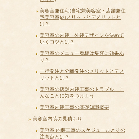
美容室兼住宅(自宅兼美容室・店舗兼住
宅美容室)のメリットとデメリットと
は？
美容室の内装・外装デザインを決めて
いくコツとは？
美容室のメニュー看板は集客に効果あ
り？
一括発注と分離発注のメリットとデメ
リットとは？
美容室の店舗内装工事のトラブル、こ
んなことに気をつけよう
美容室内装工事の基礎知識概要
美容室内装の見積もり
美容室 内装工事のスケジュールとその
注意点とは？