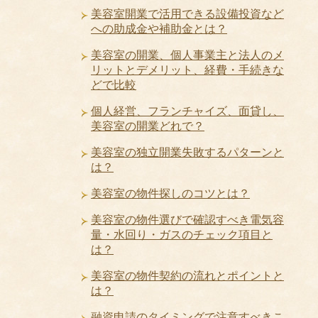
美容室開業で活用できる設備投資など
への助成金や補助金とは？
美容室の開業、個人事業主と法人のメ
リットとデメリット、経費・手続きな
どで比較
個人経営、フランチャイズ、面貸し、
美容室の開業どれで？
美容室の独立開業失敗するパターンと
は？
美容室の物件探しのコツとは？
美容室の物件選びで確認すべき電気容
量・水回り・ガスのチェック項目と
は？
美容室の物件契約の流れとポイントと
は？
融資申請のタイミングで注意すべきこ