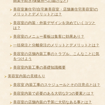
開業手続き(保健所への届けなど)
美容室兼住宅(自宅兼美容室・店舗兼住宅美容室)の
メリットとデメリットとは？
美容室の内装・外装デザインを決めていくコツと
は？
美容室のメニュー看板は集客に効果あり？
一括発注と分離発注のメリットとデメリットとは？
美容室の店舗内装工事のトラブル、こんなことに気
をつけよう
美容室内装工事の基礎知識概要
美容室内装の見積もり
美容室 内装工事のスケジュールとその注意点とは？
美容室内装で必要のある大切な3つの要素とは？
美容室の店舗内装の予算に大切なある事とは？