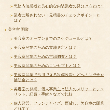
悪徳内装業者と良心的な内装業者の見分け方とは？
業者に騙されない！見積書のチェックポイントと
は？
美容室 開業
美容室のオープンまでのスケジュールとは？
美容室開業のための立地選定とは？
美容室開業のための市場調査とは？
美容室開業のためのコンセプトとは？
美容室開業で活用できる設備投資などへの助成金や
補助金とは？
美容室の開業、個人事業主と法人のメリットとデメ
リット、経費・手続きなどで比較
個人経営、フランチャイズ、面貸し、美容室の開業
どれで？