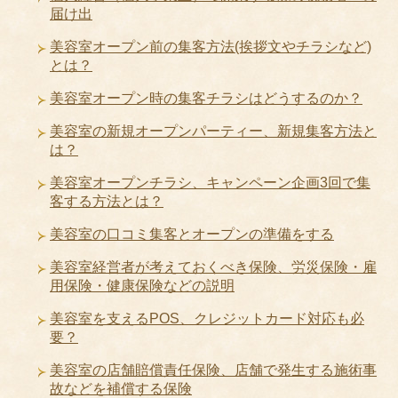
届け出
美容室オープン前の集客方法(挨拶文やチラシなど)
とは？
美容室オープン時の集客チラシはどうするのか？
美容室の新規オープンパーティー、新規集客方法と
は？
美容室オープンチラシ、キャンペーン企画3回で集
客する方法とは？
美容室の口コミ集客とオープンの準備をする
美容室経営者が考えておくべき保険、労災保険・雇
用保険・健康保険などの説明
美容室を支えるPOS、クレジットカード対応も必
要？
美容室の店舗賠償責任保険、店舗で発生する施術事
故などを補償する保険