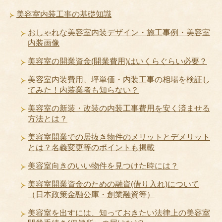
美容室内装工事の基礎知識
おしゃれな美容室内装デザイン・施工事例・美容室
内装画像
美容室の開業資金(開業費用)はいくらぐらい必要？
美容室内装費用、坪単価・内装工事の相場を検証し
てみた！内装業者も知らない？
美容室の新装・改装の内装工事費用を安く済ませる
方法とは？
美容室開業での居抜き物件のメリットとデメリット
とは？名義変更等のポイントも掲載
美容室向きのいい物件を見つけた時には？
美容室開業資金のための融資(借り入れ)について
（日本政策金融公庫・創業融資等）
美容室を出すには、知っておきたい法律上の美容室