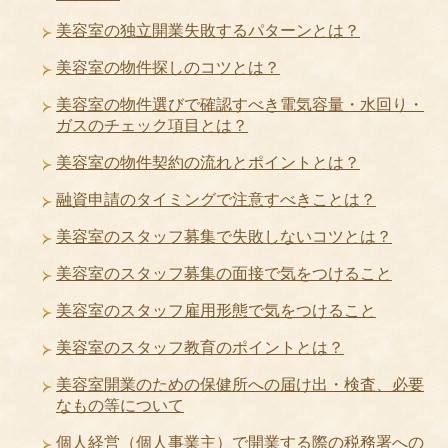
美容室の独立開業失敗するパターンとは？
美容室の物件探しのコツとは？
美容室の物件選びで確認すべき電気容量・水回り・
ガスのチェック項目とは？
美容室の物件契約の流れとポイントとは？
融資申請のタイミングで注意すべきことは？
美容室のスタッフ募集で失敗しないコツとは？
美容室のスタッフ募集の面接で気をつけること
美容室のスタッフ雇用形態で気をつけること
美容室のスタッフ教育のポイントとは？
美容室開業のための保健所への届け出・検査、必要
なもの等について
個人経営（個人事業主）で開業する際の税務署への