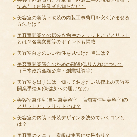
てみた！内装業者も知らない？
美容室の新装・改装の内装工事費用を安く済ませる
方法とは？
美容室開業での居抜き物件のメリットとデメリット
とは？名義変更等のポイントも掲載
美容室向きのいい物件を見つけた時には？
美容室開業資金のための融資(借り入れ)について
（日本政策金融公庫・創業融資等）
美容室を出すには、知っておきたい法律上の美容室
開業手続き(保健所への届けなど)
美容室兼住宅(自宅兼美容室・店舗兼住宅美容室)の
メリットとデメリットとは？
美容室の内装・外装デザインを決めていくコツと
は？
美容室のメニュー看板は集客に効果あり？