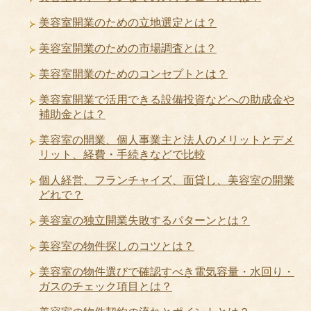
美容室開業のための立地選定とは？
美容室開業のための市場調査とは？
美容室開業のためのコンセプトとは？
美容室開業で活用できる設備投資などへの助成金や
補助金とは？
美容室の開業、個人事業主と法人のメリットとデメ
リット、経費・手続きなどで比較
個人経営、フランチャイズ、面貸し、美容室の開業
どれで？
美容室の独立開業失敗するパターンとは？
美容室の物件探しのコツとは？
美容室の物件選びで確認すべき電気容量・水回り・
ガスのチェック項目とは？