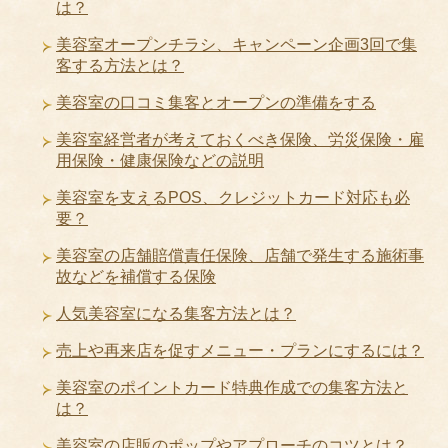
は？
美容室オープンチラシ、キャンペーン企画3回で集
客する方法とは？
美容室の口コミ集客とオープンの準備をする
美容室経営者が考えておくべき保険、労災保険・雇
用保険・健康保険などの説明
美容室を支えるPOS、クレジットカード対応も必
要？
美容室の店舗賠償責任保険、店舗で発生する施術事
故などを補償する保険
人気美容室になる集客方法とは？
売上や再来店を促すメニュー・プランにするには？
美容室のポイントカード特典作成での集客方法と
は？
美容室の店販のポップやアプローチのコツとは？