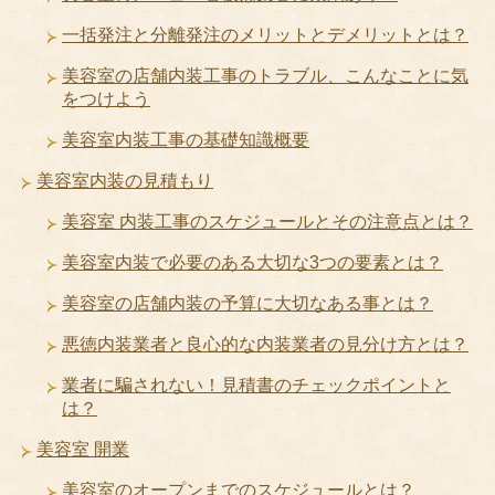
一括発注と分離発注のメリットとデメリットとは？
美容室の店舗内装工事のトラブル、こんなことに気
をつけよう
美容室内装工事の基礎知識概要
美容室内装の見積もり
美容室 内装工事のスケジュールとその注意点とは？
美容室内装で必要のある大切な3つの要素とは？
美容室の店舗内装の予算に大切なある事とは？
悪徳内装業者と良心的な内装業者の見分け方とは？
業者に騙されない！見積書のチェックポイントと
は？
美容室 開業
美容室のオープンまでのスケジュールとは？