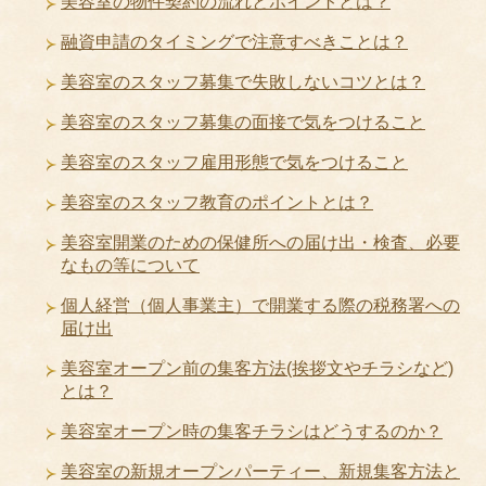
美容室の物件契約の流れとポイントとは？
融資申請のタイミングで注意すべきことは？
美容室のスタッフ募集で失敗しないコツとは？
美容室のスタッフ募集の面接で気をつけること
美容室のスタッフ雇用形態で気をつけること
美容室のスタッフ教育のポイントとは？
美容室開業のための保健所への届け出・検査、必要
なもの等について
個人経営（個人事業主）で開業する際の税務署への
届け出
美容室オープン前の集客方法(挨拶文やチラシなど)
とは？
美容室オープン時の集客チラシはどうするのか？
美容室の新規オープンパーティー、新規集客方法と