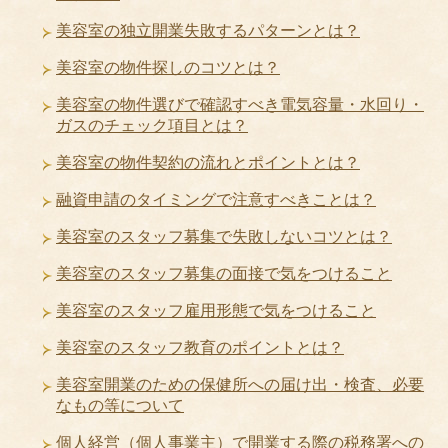
美容室の独立開業失敗するパターンとは？
美容室の物件探しのコツとは？
美容室の物件選びで確認すべき電気容量・水回り・
ガスのチェック項目とは？
美容室の物件契約の流れとポイントとは？
融資申請のタイミングで注意すべきことは？
美容室のスタッフ募集で失敗しないコツとは？
美容室のスタッフ募集の面接で気をつけること
美容室のスタッフ雇用形態で気をつけること
美容室のスタッフ教育のポイントとは？
美容室開業のための保健所への届け出・検査、必要
なもの等について
個人経営（個人事業主）で開業する際の税務署への