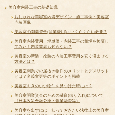
美容室内装工事の基礎知識
おしゃれな美容室内装デザイン・施工事例・美容室
内装画像
美容室の開業資金(開業費用)はいくらぐらい必要？
美容室内装費用、坪単価・内装工事の相場を検証し
てみた！内装業者も知らない？
美容室の新装・改装の内装工事費用を安く済ませる
方法とは？
美容室開業での居抜き物件のメリットとデメリット
とは？名義変更等のポイントも掲載
美容室向きのいい物件を見つけた時には？
美容室開業資金のための融資(借り入れ)について
（日本政策金融公庫・創業融資等）
美容室を出すには、知っておきたい法律上の美容室