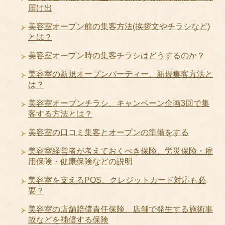
届け出
美容室オープン前の集客方法(挨拶文やチラシなど)
とは？
美容室オープン時の集客チラシはどうするのか？
美容室の新規オープンパーティー、新規集客方法と
は？
美容室オープンチラシ、キャンペーン企画3回で集
客する方法とは？
美容室の口コミ集客とオープンの準備をする
美容室経営者が考えておくべき保険、労災保険・雇
用保険・健康保険などの説明
美容室を支えるPOS、クレジットカード対応も必
要？
美容室の店舗賠償責任保険、店舗で発生する施術事
故などを補償する保険