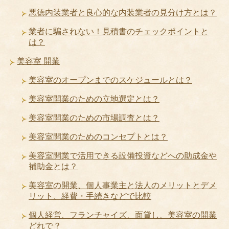
悪徳内装業者と良心的な内装業者の見分け方とは？
業者に騙されない！見積書のチェックポイントと
は？
美容室 開業
美容室のオープンまでのスケジュールとは？
美容室開業のための立地選定とは？
美容室開業のための市場調査とは？
美容室開業のためのコンセプトとは？
美容室開業で活用できる設備投資などへの助成金や
補助金とは？
美容室の開業、個人事業主と法人のメリットとデメ
リット、経費・手続きなどで比較
個人経営、フランチャイズ、面貸し、美容室の開業
どれで？