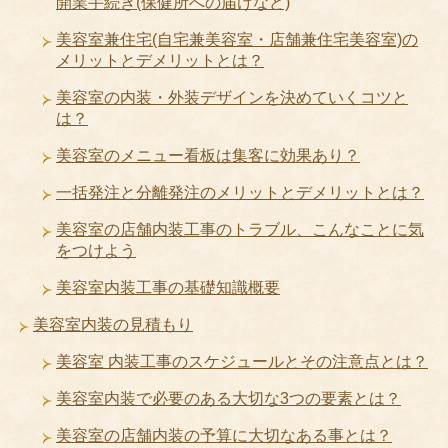
開業手続き(保健所への届けなど)
美容室兼住宅(自宅兼美容室・店舗兼住宅美容室)の
メリットとデメリットとは？
美容室の内装・外装デザインを決めていくコツと
は？
美容室のメニュー看板は集客に効果あり？
一括発注と分離発注のメリットとデメリットとは？
美容室の店舗内装工事のトラブル、こんなことに気
をつけよう
美容室内装工事の基礎知識概要
美容室内装の見積もり
美容室 内装工事のスケジュールとその注意点とは？
美容室内装で必要のある大切な3つの要素とは？
美容室の店舗内装の予算に大切なある事とは？