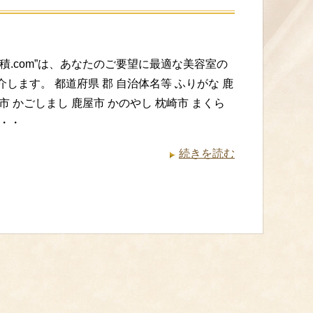
積.com”は、あなたのご要望に最適な美容室の
します。 都道府県 郡 自治体名等 ふりがな 鹿
市 かごしまし 鹿屋市 かのやし 枕崎市 まくら
・・・
続きを読む