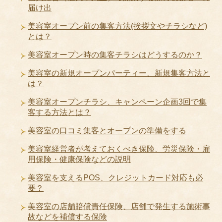
届け出
美容室オープン前の集客方法(挨拶文やチラシなど)
とは？
美容室オープン時の集客チラシはどうするのか？
美容室の新規オープンパーティー、新規集客方法と
は？
美容室オープンチラシ、キャンペーン企画3回で集
客する方法とは？
美容室の口コミ集客とオープンの準備をする
美容室経営者が考えておくべき保険、労災保険・雇
用保険・健康保険などの説明
美容室を支えるPOS、クレジットカード対応も必
要？
美容室の店舗賠償責任保険、店舗で発生する施術事
故などを補償する保険