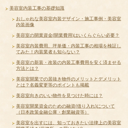
美容室内装工事の基礎知識
おしゃれな美容室内装デザイン・施工事例・美容室
内装画像
美容室の開業資金(開業費用)はいくらぐらい必要？
美容室内装費用、坪単価・内装工事の相場を検証し
てみた！内装業者も知らない？
美容室の新装・改装の内装工事費用を安く済ませる
方法とは？
美容室開業での居抜き物件のメリットとデメリット
とは？名義変更等のポイントも掲載
美容室向きのいい物件を見つけた時には？
美容室開業資金のための融資(借り入れ)について
（日本政策金融公庫・創業融資等）
美容室を出すには、知っておきたい法律上の美容室