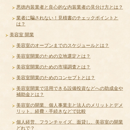
悪徳内装業者と良心的な内装業者の見分け方とは？
業者に騙されない！見積書のチェックポイントと
は？
美容室 開業
美容室のオープンまでのスケジュールとは？
美容室開業のための立地選定とは？
美容室開業のための市場調査とは？
美容室開業のためのコンセプトとは？
美容室開業で活用できる設備投資などへの助成金や
補助金とは？
美容室の開業、個人事業主と法人のメリットとデメ
リット、経費・手続きなどで比較
個人経営、フランチャイズ、面貸し、美容室の開業
どれで？