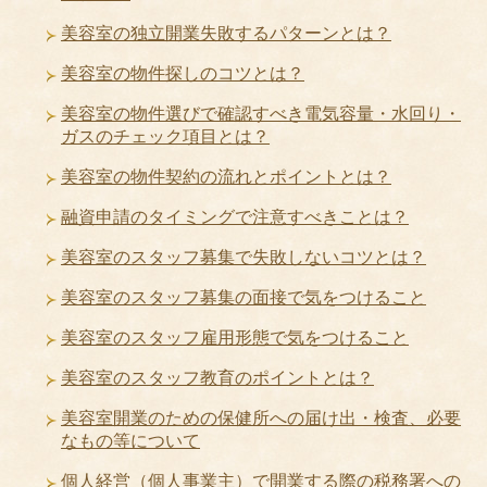
美容室の独立開業失敗するパターンとは？
美容室の物件探しのコツとは？
美容室の物件選びで確認すべき電気容量・水回り・
ガスのチェック項目とは？
美容室の物件契約の流れとポイントとは？
融資申請のタイミングで注意すべきことは？
美容室のスタッフ募集で失敗しないコツとは？
美容室のスタッフ募集の面接で気をつけること
美容室のスタッフ雇用形態で気をつけること
美容室のスタッフ教育のポイントとは？
美容室開業のための保健所への届け出・検査、必要
なもの等について
個人経営（個人事業主）で開業する際の税務署への