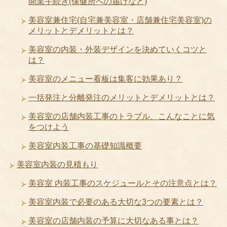
開業手続き(保健所への届けなど)
美容室兼住宅(自宅兼美容室・店舗兼住宅美容室)の
メリットとデメリットとは？
美容室の内装・外装デザインを決めていくコツと
は？
美容室のメニュー看板は集客に効果あり？
一括発注と分離発注のメリットとデメリットとは？
美容室の店舗内装工事のトラブル、こんなことに気
をつけよう
美容室内装工事の基礎知識概要
美容室内装の見積もり
美容室 内装工事のスケジュールとその注意点とは？
美容室内装で必要のある大切な3つの要素とは？
美容室の店舗内装の予算に大切なある事とは？