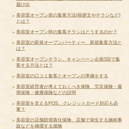
届け出
美容室オープン前の集客方法(挨拶文やチラシなど)
とは？
美容室オープン時の集客チラシはどうするのか？
美容室の新規オープンパーティー、新規集客方法と
は？
美容室オープンチラシ、キャンペーン企画3回で集
客する方法とは？
美容室の口コミ集客とオープンの準備をする
美容室経営者が考えておくべき保険、労災保険・雇
用保険・健康保険などの説明
美容室を支えるPOS、クレジットカード対応も必
要？
美容室の店舗賠償責任保険、店舗で発生する施術事
故などを補償する保険