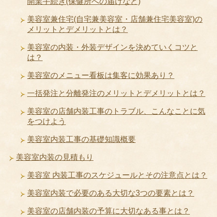
開業手続き(保健所への届けなど)
美容室兼住宅(自宅兼美容室・店舗兼住宅美容室)の
メリットとデメリットとは？
美容室の内装・外装デザインを決めていくコツと
は？
美容室のメニュー看板は集客に効果あり？
一括発注と分離発注のメリットとデメリットとは？
美容室の店舗内装工事のトラブル、こんなことに気
をつけよう
美容室内装工事の基礎知識概要
美容室内装の見積もり
美容室 内装工事のスケジュールとその注意点とは？
美容室内装で必要のある大切な3つの要素とは？
美容室の店舗内装の予算に大切なある事とは？