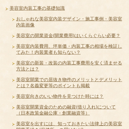
美容室内装工事の基礎知識
おしゃれな美容室内装デザイン・施工事例・美容室
内装画像
美容室の開業資金(開業費用)はいくらぐらい必要？
美容室内装費用、坪単価・内装工事の相場を検証し
てみた！内装業者も知らない？
美容室の新装・改装の内装工事費用を安く済ませる
方法とは？
美容室開業での居抜き物件のメリットとデメリット
とは？名義変更等のポイントも掲載
美容室向きのいい物件を見つけた時には？
美容室開業資金のための融資(借り入れ)について
（日本政策金融公庫・創業融資等）
美容室を出すには、知っておきたい法律上の美容室