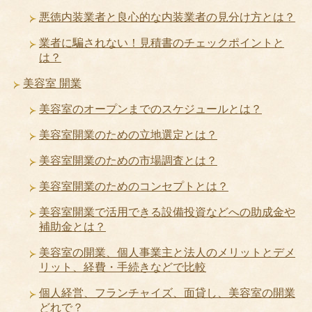
悪徳内装業者と良心的な内装業者の見分け方とは？
業者に騙されない！見積書のチェックポイントと
は？
美容室 開業
美容室のオープンまでのスケジュールとは？
美容室開業のための立地選定とは？
美容室開業のための市場調査とは？
美容室開業のためのコンセプトとは？
美容室開業で活用できる設備投資などへの助成金や
補助金とは？
美容室の開業、個人事業主と法人のメリットとデメ
リット、経費・手続きなどで比較
個人経営、フランチャイズ、面貸し、美容室の開業
どれで？