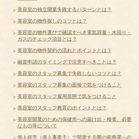
美容室の独立開業失敗するパターンとは？
美容室の物件探しのコツとは？
美容室の物件選びで確認すべき電気容量・水回り・
ガスのチェック項目とは？
美容室の物件契約の流れとポイントとは？
融資申請のタイミングで注意すべきことは？
美容室のスタッフ募集で失敗しないコツとは？
美容室のスタッフ募集の面接で気をつけること
美容室のスタッフ雇用形態で気をつけること
美容室のスタッフ教育のポイントとは？
美容室開業のための保健所への届け出・検査、必要
なもの等について
個人経営（個人事業主）で開業する際の税務署への