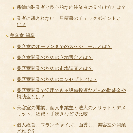
悪徳内装業者と良心的な内装業者の見分け方とは？
業者に騙されない！見積書のチェックポイントと
は？
美容室 開業
美容室のオープンまでのスケジュールとは？
美容室開業のための立地選定とは？
美容室開業のための市場調査とは？
美容室開業のためのコンセプトとは？
美容室開業で活用できる設備投資などへの助成金や
補助金とは？
美容室の開業、個人事業主と法人のメリットとデメ
リット、経費・手続きなどで比較
個人経営、フランチャイズ、面貸し、美容室の開業
どれで？