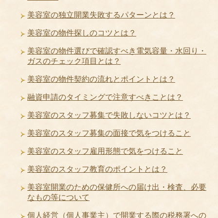
美容室の独立開業失敗するパターンとは？
美容室の物件探しのコツとは？
美容室の物件選びで確認すべき電気容量・水回り・
ガスのチェック項目とは？
美容室の物件契約の流れとポイントとは？
融資申請のタイミングで注意すべきことは？
美容室のスタッフ募集で失敗しないコツとは？
美容室のスタッフ募集の面接で気をつけること
美容室のスタッフ雇用形態で気をつけること
美容室のスタッフ教育のポイントとは？
美容室開業のための保健所への届け出・検査、必要
なもの等について
個人経営（個人事業主）で開業する際の税務署への