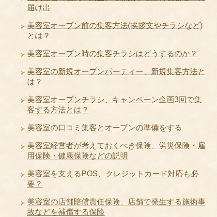
届け出
美容室オープン前の集客方法(挨拶文やチラシなど)
とは？
美容室オープン時の集客チラシはどうするのか？
美容室の新規オープンパーティー、新規集客方法と
は？
美容室オープンチラシ、キャンペーン企画3回で集
客する方法とは？
美容室の口コミ集客とオープンの準備をする
美容室経営者が考えておくべき保険、労災保険・雇
用保険・健康保険などの説明
美容室を支えるPOS、クレジットカード対応も必
要？
美容室の店舗賠償責任保険、店舗で発生する施術事
故などを補償する保険