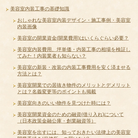
美容室内装工事の基礎知識
おしゃれな美容室内装デザイン・施工事例・美容室
内装画像
美容室の開業資金(開業費用)はいくらぐらい必要？
美容室内装費用、坪単価・内装工事の相場を検証し
てみた！内装業者も知らない？
美容室の新装・改装の内装工事費用を安く済ませる
方法とは？
美容室開業での居抜き物件のメリットとデメリット
とは？名義変更等のポイントも掲載
美容室向きのいい物件を見つけた時には？
美容室開業資金のための融資(借り入れ)について
（日本政策金融公庫・創業融資等）
美容室を出すには、知っておきたい法律上の美容室