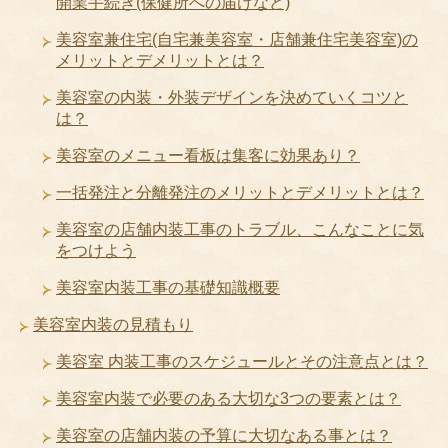
開業手続き(保健所への届けなど)
美容室兼住宅(自宅兼美容室・店舗兼住宅美容室)の
メリットとデメリットとは？
美容室の内装・外装デザインを決めていくコツと
は？
美容室のメニュー看板は集客に効果あり？
一括発注と分離発注のメリットとデメリットとは？
美容室の店舗内装工事のトラブル、こんなことに気
をつけよう
美容室内装工事の基礎知識概要
美容室内装の見積もり
美容室 内装工事のスケジュールとその注意点とは？
美容室内装で必要のある大切な3つの要素とは？
美容室の店舗内装の予算に大切なある事とは？