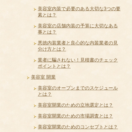
美容室内装で必要のある大切な3つの要
素とは？
美容室の店舗内装の予算に大切なある
事とは？
悪徳内装業者と良心的な内装業者の見
分け方とは？
業者に騙されない！見積書のチェック
ポイントとは？
美容室 開業
美容室のオープンまでのスケジュール
とは？
美容室開業のための立地選定とは？
美容室開業のための市場調査とは？
美容室開業のためのコンセプトとは？