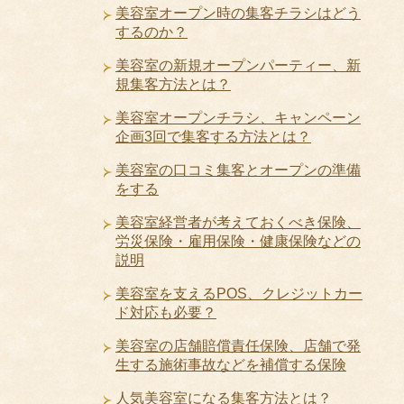
美容室オープン時の集客チラシはどう
するのか？
美容室の新規オープンパーティー、新
規集客方法とは？
美容室オープンチラシ、キャンペーン
企画3回で集客する方法とは？
美容室の口コミ集客とオープンの準備
をする
美容室経営者が考えておくべき保険、
労災保険・雇用保険・健康保険などの
説明
美容室を支えるPOS、クレジットカー
ド対応も必要？
美容室の店舗賠償責任保険、店舗で発
生する施術事故などを補償する保険
人気美容室になる集客方法とは？