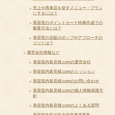
売上や再来店を促すメニュー・プラン
にするには？
美容室のポイントカード特典作成での
集客方法とは？
美容室の店販のポップやアプローチの
コツとは？
運営会社情報など
美容室内装見積.comの運営会社
美容室内装見積.comのミッション
美容室内装見積.comのお問い合わせ
美容室内装見積.comの個人情報保護方
針
美容室内装見積.comのよくある質問
美容室内装の協力内装業者募集