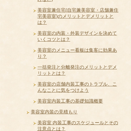
美容室兼住宅(自宅兼美容室・店舗兼住
宅美容室)のメリットとデメリットと
は？
美容室の内装・外装デザインを決めて
いくコツとは？
美容室のメニュー看板は集客に効果あ
り？
一括発注と分離発注のメリットとデメ
リットとは？
美容室の店舗内装工事のトラブル、こ
んなことに気をつけよう
美容室内装工事の基礎知識概要
美容室内装の見積もり
美容室 内装工事のスケジュールとその
注意点とは？