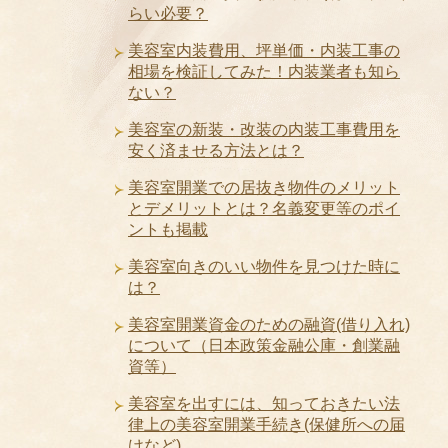
らい必要？
美容室内装費用、坪単価・内装工事の
相場を検証してみた！内装業者も知ら
ない？
美容室の新装・改装の内装工事費用を
安く済ませる方法とは？
美容室開業での居抜き物件のメリット
とデメリットとは？名義変更等のポイ
ントも掲載
美容室向きのいい物件を見つけた時に
は？
美容室開業資金のための融資(借り入れ)
について（日本政策金融公庫・創業融
資等）
美容室を出すには、知っておきたい法
律上の美容室開業手続き(保健所への届
けなど)