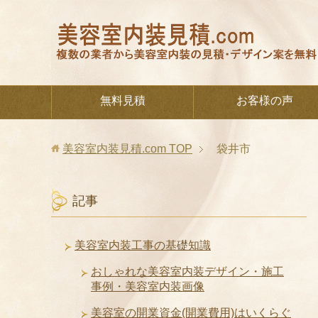
無料見積
お客様の声
美容室内装見積.com
TOP
袋井市
記事
美容室内装工事の基礎知識
おしゃれな美容室内装デザイン・施工
事例・美容室内装画像
美容室の開業資金(開業費用)はいくらぐ