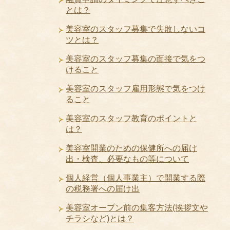
とは？
美容室のスタッフ募集で失敗しないコ
ツとは？
美容室のスタッフ募集の面接で気をつ
けること
美容室のスタッフ雇用形態で気をつけ
ること
美容室のスタッフ教育のポイントと
は？
美容室開業のための保健所への届け
出・検査、必要なもの等について
個人経営（個人事業主）で開業する際
の税務署への届け出
美容室オープン前の集客方法(挨拶文や
チラシなど)とは？