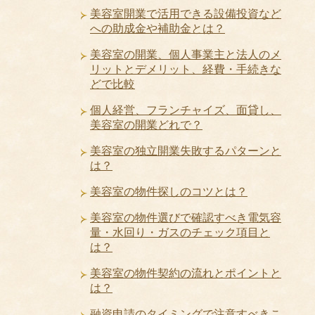
美容室開業で活用できる設備投資など
への助成金や補助金とは？
美容室の開業、個人事業主と法人のメ
リットとデメリット、経費・手続きな
どで比較
個人経営、フランチャイズ、面貸し、
美容室の開業どれで？
美容室の独立開業失敗するパターンと
は？
美容室の物件探しのコツとは？
美容室の物件選びで確認すべき電気容
量・水回り・ガスのチェック項目と
は？
美容室の物件契約の流れとポイントと
は？
融資申請のタイミングで注意すべきこ