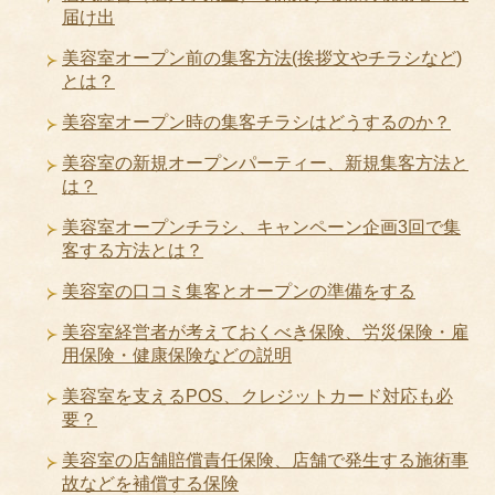
届け出
美容室オープン前の集客方法(挨拶文やチラシなど)
とは？
美容室オープン時の集客チラシはどうするのか？
美容室の新規オープンパーティー、新規集客方法と
は？
美容室オープンチラシ、キャンペーン企画3回で集
客する方法とは？
美容室の口コミ集客とオープンの準備をする
美容室経営者が考えておくべき保険、労災保険・雇
用保険・健康保険などの説明
美容室を支えるPOS、クレジットカード対応も必
要？
美容室の店舗賠償責任保険、店舗で発生する施術事
故などを補償する保険