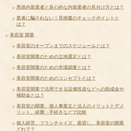
悪徳内装業者と良心的な内装業者の見分け方とは？
業者に騙されない！見積書のチェックポイントと
は？
美容室 開業
美容室のオープンまでのスケジュールとは？
美容室開業のための立地選定とは？
美容室開業のための市場調査とは？
美容室開業のためのコンセプトとは？
美容室開業で活用できる設備投資などへの助成金や
補助金とは？
美容室の開業、個人事業主と法人のメリットとデメ
リット、経費・手続きなどで比較
個人経営、フランチャイズ、面貸し、美容室の開業
どれで？