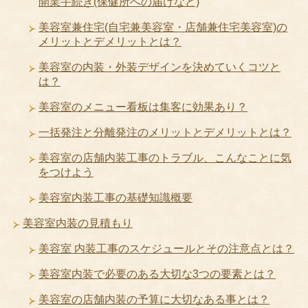
開業手続き(保健所への届けなど)
美容室兼住宅(自宅兼美容室・店舗兼住宅美容室)の
メリットとデメリットとは？
美容室の内装・外装デザインを決めていくコツと
は？
美容室のメニュー看板は集客に効果あり？
一括発注と分離発注のメリットとデメリットとは？
美容室の店舗内装工事のトラブル、こんなことに気
をつけよう
美容室内装工事の基礎知識概要
美容室内装の見積もり
美容室 内装工事のスケジュールとその注意点とは？
美容室内装で必要のある大切な3つの要素とは？
美容室の店舗内装の予算に大切なある事とは？