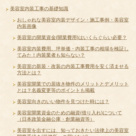
美容室内装工事の基礎知識
おしゃれな美容室内装デザイン・施工事例・美容室
内装画像
美容室の開業資金(開業費用)はいくらぐらい必要？
美容室内装費用、坪単価・内装工事の相場を検証し
てみた！内装業者も知らない？
美容室の新装・改装の内装工事費用を安く済ませる
方法とは？
美容室開業での居抜き物件のメリットとデメリット
とは？名義変更等のポイントも掲載
美容室向きのいい物件を見つけた時には？
美容室開業資金のための融資(借り入れ)について
（日本政策金融公庫・創業融資等）
美容室を出すには、知っておきたい法律上の美容室