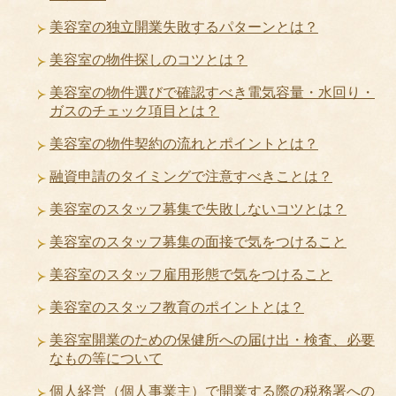
美容室の独立開業失敗するパターンとは？
美容室の物件探しのコツとは？
美容室の物件選びで確認すべき電気容量・水回り・
ガスのチェック項目とは？
美容室の物件契約の流れとポイントとは？
融資申請のタイミングで注意すべきことは？
美容室のスタッフ募集で失敗しないコツとは？
美容室のスタッフ募集の面接で気をつけること
美容室のスタッフ雇用形態で気をつけること
美容室のスタッフ教育のポイントとは？
美容室開業のための保健所への届け出・検査、必要
なもの等について
個人経営（個人事業主）で開業する際の税務署への