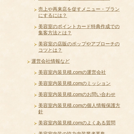
売上や再来店を促すメニュー・プラン
にするには？
美容室のポイントカード特典作成での
集客方法とは？
美容室の店販のポップやアプローチの
コツとは？
運営会社情報など
美容室内装見積.comの運営会社
美容室内装見積.comのミッション
美容室内装見積.comのお問い合わせ
美容室内装見積.comの個人情報保護方
針
美容室内装見積.comのよくある質問
美容室内装の協力内装業者募集