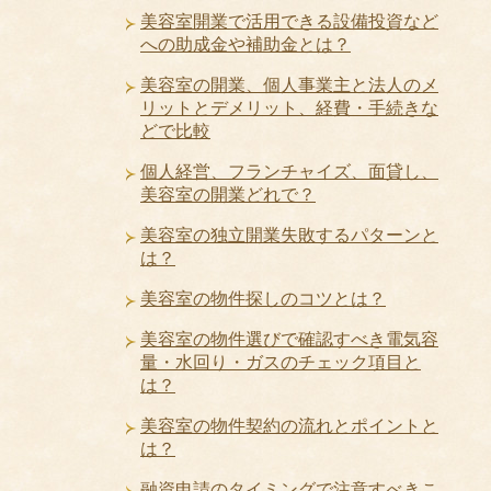
美容室開業で活用できる設備投資など
への助成金や補助金とは？
美容室の開業、個人事業主と法人のメ
リットとデメリット、経費・手続きな
どで比較
個人経営、フランチャイズ、面貸し、
美容室の開業どれで？
美容室の独立開業失敗するパターンと
は？
美容室の物件探しのコツとは？
美容室の物件選びで確認すべき電気容
量・水回り・ガスのチェック項目と
は？
美容室の物件契約の流れとポイントと
は？
融資申請のタイミングで注意すべきこ