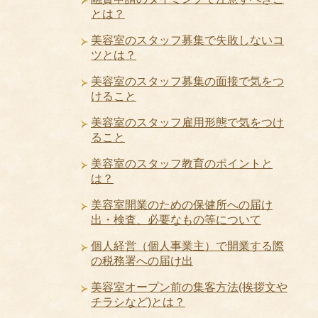
とは？
美容室のスタッフ募集で失敗しないコ
ツとは？
美容室のスタッフ募集の面接で気をつ
けること
美容室のスタッフ雇用形態で気をつけ
ること
美容室のスタッフ教育のポイントと
は？
美容室開業のための保健所への届け
出・検査、必要なもの等について
個人経営（個人事業主）で開業する際
の税務署への届け出
美容室オープン前の集客方法(挨拶文や
チラシなど)とは？