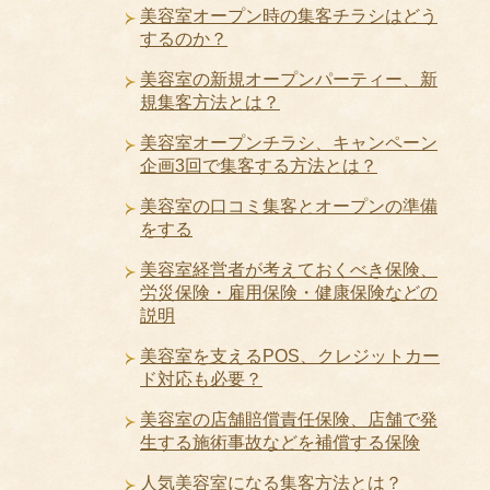
美容室オープン時の集客チラシはどう
するのか？
美容室の新規オープンパーティー、新
規集客方法とは？
美容室オープンチラシ、キャンペーン
企画3回で集客する方法とは？
美容室の口コミ集客とオープンの準備
をする
美容室経営者が考えておくべき保険、
労災保険・雇用保険・健康保険などの
説明
美容室を支えるPOS、クレジットカー
ド対応も必要？
美容室の店舗賠償責任保険、店舗で発
生する施術事故などを補償する保険
人気美容室になる集客方法とは？