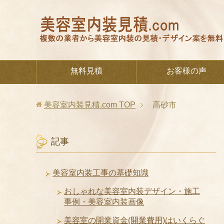
無料見積
お客様の声
美容室内装見積.com
TOP
高砂市
記事
美容室内装工事の基礎知識
おしゃれな美容室内装デザイン・施工
事例・美容室内装画像
美容室の開業資金(開業費用)はいくらぐ