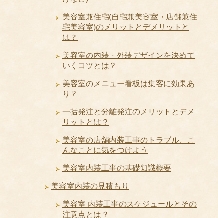
美容室兼住宅(自宅兼美容室・店舗兼住
宅美容室)のメリットとデメリットと
は？
美容室の内装・外装デザインを決めて
いくコツとは？
美容室のメニュー看板は集客に効果あ
り？
一括発注と分離発注のメリットとデメ
リットとは？
美容室の店舗内装工事のトラブル、こ
んなことに気をつけよう
美容室内装工事の基礎知識概要
美容室内装の見積もり
美容室 内装工事のスケジュールとその
注意点とは？