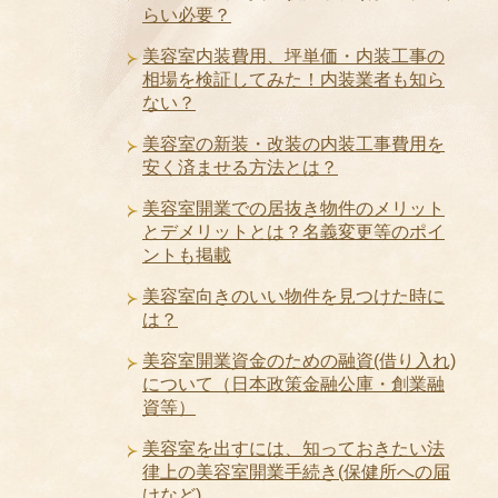
らい必要？
美容室内装費用、坪単価・内装工事の
相場を検証してみた！内装業者も知ら
ない？
美容室の新装・改装の内装工事費用を
安く済ませる方法とは？
美容室開業での居抜き物件のメリット
とデメリットとは？名義変更等のポイ
ントも掲載
美容室向きのいい物件を見つけた時に
は？
美容室開業資金のための融資(借り入れ)
について（日本政策金融公庫・創業融
資等）
美容室を出すには、知っておきたい法
律上の美容室開業手続き(保健所への届
けなど)