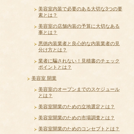
美容室内装で必要のある大切な3つの要
素とは？
美容室の店舗内装の予算に大切なある
事とは？
悪徳内装業者と良心的な内装業者の見
分け方とは？
業者に騙されない！見積書のチェック
ポイントとは？
美容室 開業
美容室のオープンまでのスケジュール
とは？
美容室開業のための立地選定とは？
美容室開業のための市場調査とは？
美容室開業のためのコンセプトとは？