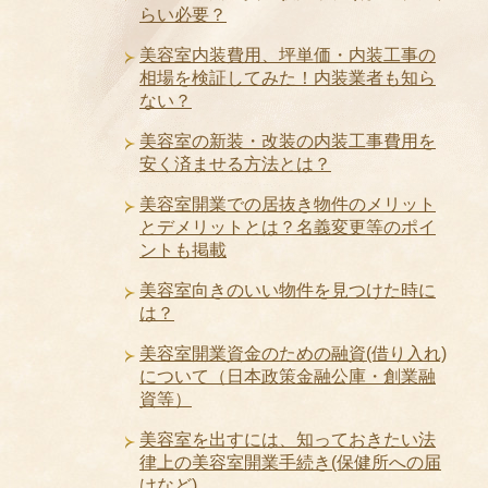
らい必要？
美容室内装費用、坪単価・内装工事の
相場を検証してみた！内装業者も知ら
ない？
美容室の新装・改装の内装工事費用を
安く済ませる方法とは？
美容室開業での居抜き物件のメリット
とデメリットとは？名義変更等のポイ
ントも掲載
美容室向きのいい物件を見つけた時に
は？
美容室開業資金のための融資(借り入れ)
について（日本政策金融公庫・創業融
資等）
美容室を出すには、知っておきたい法
律上の美容室開業手続き(保健所への届
けなど)