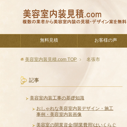
無料見積
お客様の声
美容室内装見積.com
TOP
名張市
記事
美容室内装工事の基礎知識
おしゃれな美容室内装デザイン・施工
事例・美容室内装画像
美容室の開業資金(開業費用)はいくらぐ