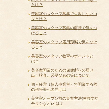
とは？
美容室のスタッフ募集で失敗しないコ
ツとは？
美容室のスタッフ募集の面接で気をつ
けること
美容室のスタッフ雇用形態で気をつけ
ること
美容室のスタッフ教育のポイントと
は？
美容室開業のための保健所への届け
出・検査、必要なもの等について
個人経営（個人事業主）で開業する際
の税務署への届け出
美容室オープン前の集客方法(挨拶文や
チラシなど)とは？