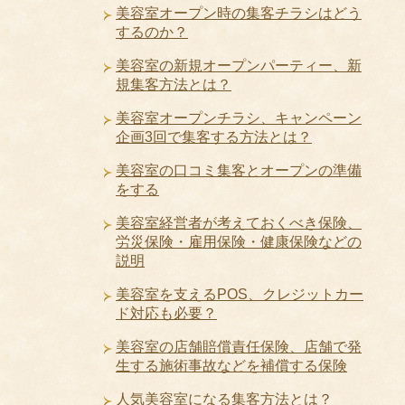
美容室オープン時の集客チラシはどう
するのか？
美容室の新規オープンパーティー、新
規集客方法とは？
美容室オープンチラシ、キャンペーン
企画3回で集客する方法とは？
美容室の口コミ集客とオープンの準備
をする
美容室経営者が考えておくべき保険、
労災保険・雇用保険・健康保険などの
説明
美容室を支えるPOS、クレジットカー
ド対応も必要？
美容室の店舗賠償責任保険、店舗で発
生する施術事故などを補償する保険
人気美容室になる集客方法とは？