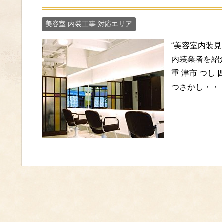
美容室 内装工事 対応エリア
“美容室内装見
内装業者を紹介
重 津市 つし
つさかし・・