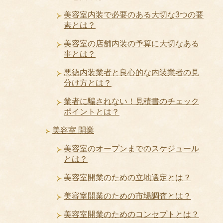
美容室内装で必要のある大切な3つの要
素とは？
美容室の店舗内装の予算に大切なある
事とは？
悪徳内装業者と良心的な内装業者の見
分け方とは？
業者に騙されない！見積書のチェック
ポイントとは？
美容室 開業
美容室のオープンまでのスケジュール
とは？
美容室開業のための立地選定とは？
美容室開業のための市場調査とは？
美容室開業のためのコンセプトとは？