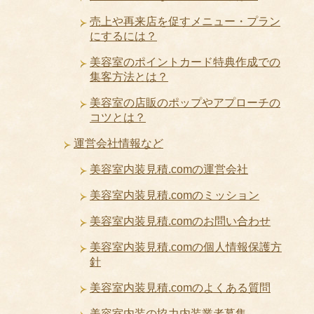
売上や再来店を促すメニュー・プラン
にするには？
美容室のポイントカード特典作成での
集客方法とは？
美容室の店販のポップやアプローチの
コツとは？
運営会社情報など
美容室内装見積.comの運営会社
美容室内装見積.comのミッション
美容室内装見積.comのお問い合わせ
美容室内装見積.comの個人情報保護方
針
美容室内装見積.comのよくある質問
美容室内装の協力内装業者募集