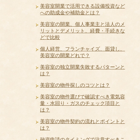
美容室開業で活用できる設備投資など
への助成金や補助金とは？
美容室の開業、個人事業主と法人のメ
リットとデメリット、経費・手続きな
どで比較
個人経営、フランチャイズ、面貸し、
美容室の開業どれで？
美容室の独立開業失敗するパターンと
は？
美容室の物件探しのコツとは？
美容室の物件選びで確認すべき電気容
量・水回り・ガスのチェック項目と
は？
美容室の物件契約の流れとポイントと
は？
融資申請のタイミングで注意すべきこ