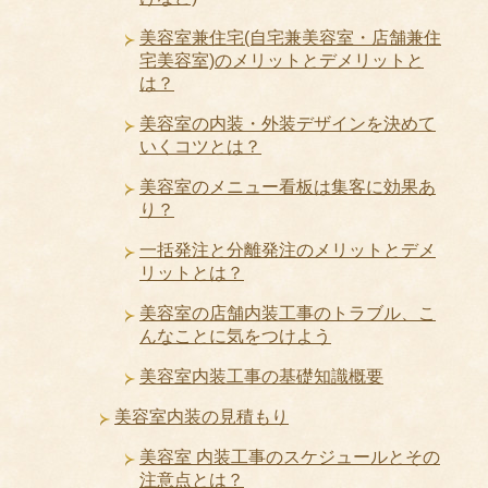
美容室兼住宅(自宅兼美容室・店舗兼住
宅美容室)のメリットとデメリットと
は？
美容室の内装・外装デザインを決めて
いくコツとは？
美容室のメニュー看板は集客に効果あ
り？
一括発注と分離発注のメリットとデメ
リットとは？
美容室の店舗内装工事のトラブル、こ
んなことに気をつけよう
美容室内装工事の基礎知識概要
美容室内装の見積もり
美容室 内装工事のスケジュールとその
注意点とは？