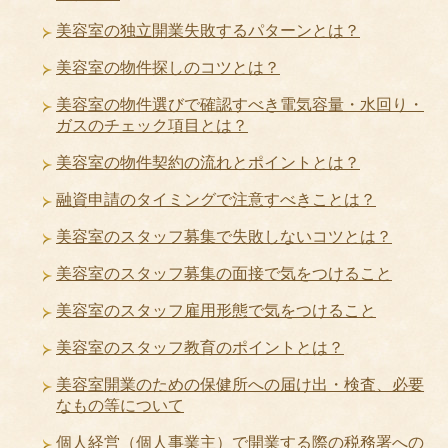
美容室の独立開業失敗するパターンとは？
美容室の物件探しのコツとは？
美容室の物件選びで確認すべき電気容量・水回り・
ガスのチェック項目とは？
美容室の物件契約の流れとポイントとは？
融資申請のタイミングで注意すべきことは？
美容室のスタッフ募集で失敗しないコツとは？
美容室のスタッフ募集の面接で気をつけること
美容室のスタッフ雇用形態で気をつけること
美容室のスタッフ教育のポイントとは？
美容室開業のための保健所への届け出・検査、必要
なもの等について
個人経営（個人事業主）で開業する際の税務署への