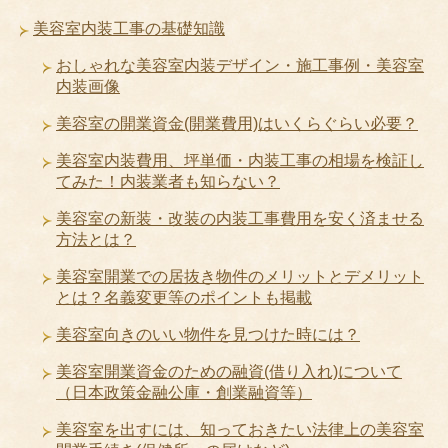
美容室内装工事の基礎知識
おしゃれな美容室内装デザイン・施工事例・美容室
内装画像
美容室の開業資金(開業費用)はいくらぐらい必要？
美容室内装費用、坪単価・内装工事の相場を検証し
てみた！内装業者も知らない？
美容室の新装・改装の内装工事費用を安く済ませる
方法とは？
美容室開業での居抜き物件のメリットとデメリット
とは？名義変更等のポイントも掲載
美容室向きのいい物件を見つけた時には？
美容室開業資金のための融資(借り入れ)について
（日本政策金融公庫・創業融資等）
美容室を出すには、知っておきたい法律上の美容室