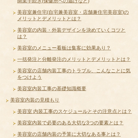
開業手続き(保健所への届けなど)
美容室兼住宅(自宅兼美容室・店舗兼住宅美容室)の
メリットとデメリットとは？
美容室の内装・外装デザインを決めていくコツと
は？
美容室のメニュー看板は集客に効果あり？
一括発注と分離発注のメリットとデメリットとは？
美容室の店舗内装工事のトラブル、こんなことに気
をつけよう
美容室内装工事の基礎知識概要
美容室内装の見積もり
美容室 内装工事のスケジュールとその注意点とは？
美容室内装で必要のある大切な3つの要素とは？
美容室の店舗内装の予算に大切なある事とは？