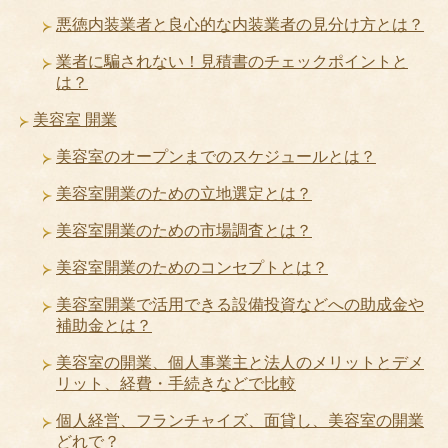
悪徳内装業者と良心的な内装業者の見分け方とは？
業者に騙されない！見積書のチェックポイントと
は？
美容室 開業
美容室のオープンまでのスケジュールとは？
美容室開業のための立地選定とは？
美容室開業のための市場調査とは？
美容室開業のためのコンセプトとは？
美容室開業で活用できる設備投資などへの助成金や
補助金とは？
美容室の開業、個人事業主と法人のメリットとデメ
リット、経費・手続きなどで比較
個人経営、フランチャイズ、面貸し、美容室の開業
どれで？