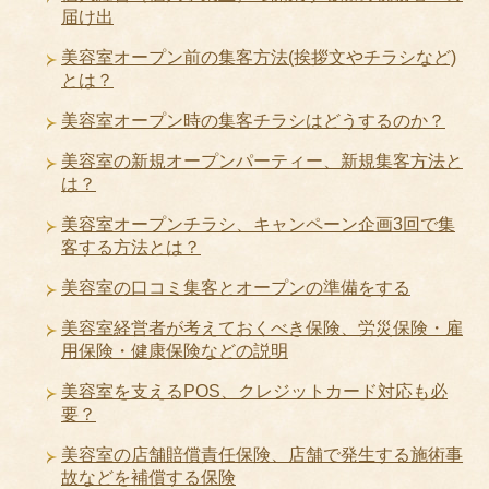
届け出
美容室オープン前の集客方法(挨拶文やチラシなど)
とは？
美容室オープン時の集客チラシはどうするのか？
美容室の新規オープンパーティー、新規集客方法と
は？
美容室オープンチラシ、キャンペーン企画3回で集
客する方法とは？
美容室の口コミ集客とオープンの準備をする
美容室経営者が考えておくべき保険、労災保険・雇
用保険・健康保険などの説明
美容室を支えるPOS、クレジットカード対応も必
要？
美容室の店舗賠償責任保険、店舗で発生する施術事
故などを補償する保険