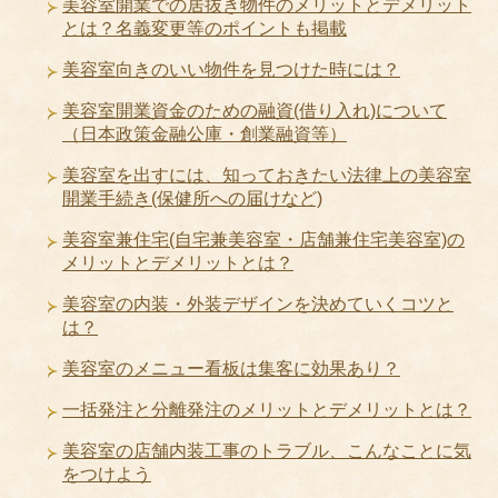
美容室開業での居抜き物件のメリットとデメリット
とは？名義変更等のポイントも掲載
美容室向きのいい物件を見つけた時には？
美容室開業資金のための融資(借り入れ)について
（日本政策金融公庫・創業融資等）
美容室を出すには、知っておきたい法律上の美容室
開業手続き(保健所への届けなど)
美容室兼住宅(自宅兼美容室・店舗兼住宅美容室)の
メリットとデメリットとは？
美容室の内装・外装デザインを決めていくコツと
は？
美容室のメニュー看板は集客に効果あり？
一括発注と分離発注のメリットとデメリットとは？
美容室の店舗内装工事のトラブル、こんなことに気
をつけよう