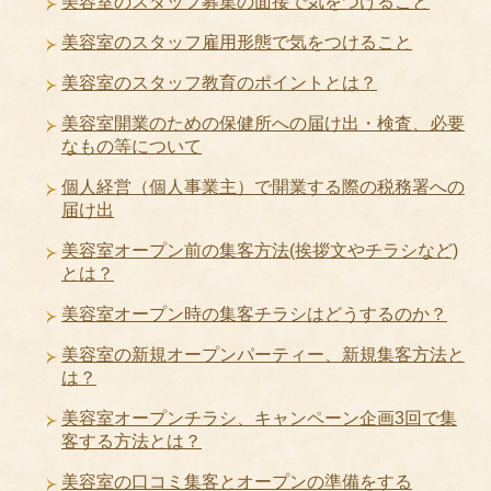
美容室のスタッフ募集の面接で気をつけること
美容室のスタッフ雇用形態で気をつけること
美容室のスタッフ教育のポイントとは？
美容室開業のための保健所への届け出・検査、必要
なもの等について
個人経営（個人事業主）で開業する際の税務署への
届け出
美容室オープン前の集客方法(挨拶文やチラシなど)
とは？
美容室オープン時の集客チラシはどうするのか？
美容室の新規オープンパーティー、新規集客方法と
は？
美容室オープンチラシ、キャンペーン企画3回で集
客する方法とは？
美容室の口コミ集客とオープンの準備をする