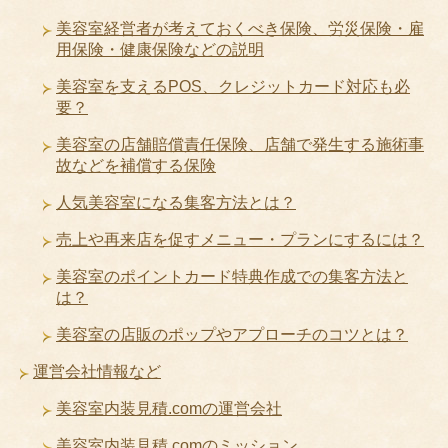
美容室経営者が考えておくべき保険、労災保険・雇
用保険・健康保険などの説明
美容室を支えるPOS、クレジットカード対応も必
要？
美容室の店舗賠償責任保険、店舗で発生する施術事
故などを補償する保険
人気美容室になる集客方法とは？
売上や再来店を促すメニュー・プランにするには？
美容室のポイントカード特典作成での集客方法と
は？
美容室の店販のポップやアプローチのコツとは？
運営会社情報など
美容室内装見積.comの運営会社
美容室内装見積.comのミッション