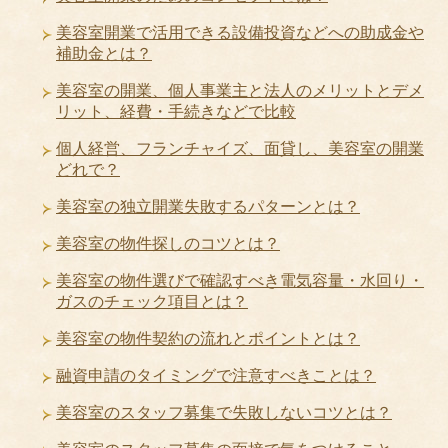
美容室開業で活用できる設備投資などへの助成金や
補助金とは？
美容室の開業、個人事業主と法人のメリットとデメ
リット、経費・手続きなどで比較
個人経営、フランチャイズ、面貸し、美容室の開業
どれで？
美容室の独立開業失敗するパターンとは？
美容室の物件探しのコツとは？
美容室の物件選びで確認すべき電気容量・水回り・
ガスのチェック項目とは？
美容室の物件契約の流れとポイントとは？
融資申請のタイミングで注意すべきことは？
美容室のスタッフ募集で失敗しないコツとは？